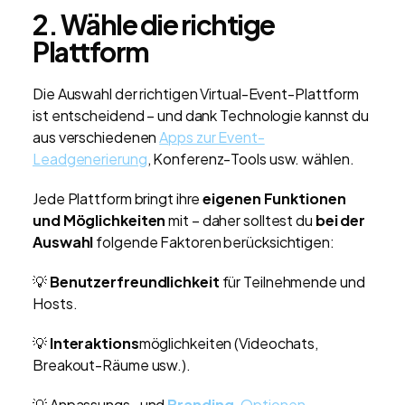
2. Wähle die richtige
Plattform
Die Auswahl der richtigen Virtual-Event-Plattform
ist entscheidend – und dank Technologie kannst du
aus verschiedenen
Apps zur Event-
Leadgenerierung
, Konferenz-Tools usw. wählen.
Jede Plattform bringt ihre
eigenen Funktionen
und Möglichkeiten
mit – daher solltest du
bei der
Auswahl
folgende Faktoren berücksichtigen:
💡
Benutzerfreundlichkeit
für Teilnehmende und
Hosts.
💡
Interaktions
möglichkeiten (Videochats,
Breakout-Räume usw.).
💡 Anpassungs- und
Branding
-Optionen
.