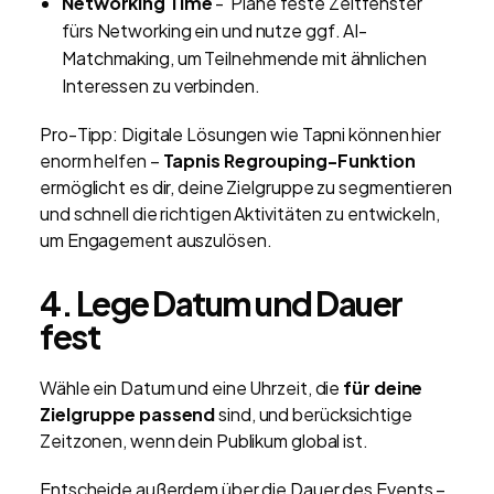
Networking Time
- Plane feste Zeitfenster
fürs Networking ein und nutze ggf. AI-
Matchmaking, um Teilnehmende mit ähnlichen
Interessen zu verbinden.
Pro-Tipp: Digitale Lösungen wie Tapni können hier
enorm helfen –
Tapnis Regrouping-Funktion
ermöglicht es dir, deine Zielgruppe zu segmentieren
und schnell die richtigen Aktivitäten zu entwickeln,
um Engagement auszulösen.
4. Lege Datum und Dauer
fest
Wähle ein Datum und eine Uhrzeit, die
für deine
Zielgruppe passend
sind, und berücksichtige
Zeitzonen, wenn dein Publikum global ist.
Entscheide außerdem über die Dauer des Events –