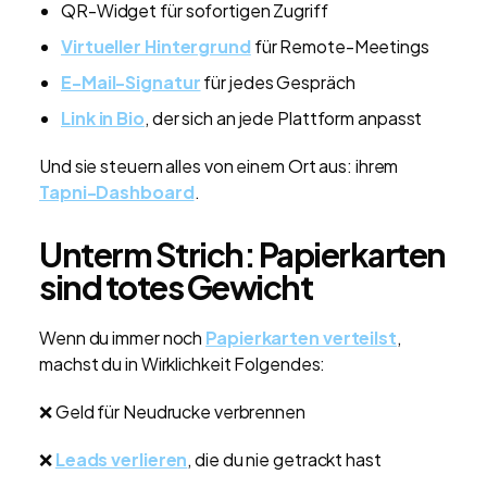
QR-Widget für sofortigen Zugriff
Virtueller Hintergrund
für Remote-Meetings
E-Mail-Signatur
für jedes Gespräch
Link in Bio
, der sich an jede Plattform anpasst
Und sie steuern alles von einem Ort aus: ihrem
Tapni-Dashboard
.
Unterm Strich: Papierkarten
sind totes Gewicht
Wenn du immer noch
Papierkarten verteilst
,
machst du in Wirklichkeit Folgendes:
❌ Geld für Neudrucke verbrennen
❌
Leads verlieren
, die du nie getrackt hast