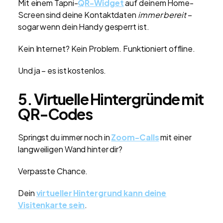
Mit einem Tapni-
QR-Widget
auf deinem Home-
Screen sind deine Kontaktdaten
immer bereit
–
sogar wenn dein Handy gesperrt ist.
Kein Internet? Kein Problem. Funktioniert offline.
Und ja – es ist kostenlos.
5. Virtuelle Hintergründe mit
QR-Codes
Springst du immer noch in
Zoom-Calls
mit einer
langweiligen Wand hinter dir?
Verpasste Chance.
Dein
virtueller Hintergrund kann deine
Visitenkarte sein
.