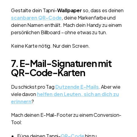
Gestalte dein Tapni-
Wallpaper
so, dass es deinen
scanbaren QR-Code
, deine Markenfarbe und
deinen Namen enthält. Mach dein Handy zu einem
persönlichen Billboard – ohne etwas zu tun.
Keine Karte nötig. Nur dein Screen.
7. E-Mail-Signaturen mit
QR-Code-Karten
Du schickst pro Tag
Dutzende E-Mails
. Aber wie
viele davon
helfen den Leuten, sich an dich zu
erinnern
?
Mach deinen E-Mail-Footer zu einem Conversion-
Tool:
Füge deinen Tapni-
QR-Code
hinzu