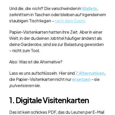
Und die, die
nicht
? Die verschwinden in
Wallets
,
zerknittern in Taschen oder bleiben auf irgendeinem
staubigen Tisch liegen –
nach dem Event
.
Papier-Visitenkarten hatten ihre Zeit. Aber in einer
Welt, in der du deinen Jobtitel häufiger änderst als
deine Garderobe, sind sie zur Belastung geworden
– nicht zum Tool.
Also: Was ist die Alternative?
Lass es uns aufschlüsseln. Hier sind
7 Alternativen
,
die Papier-Visitenkarten nicht nur
ersetzen
– sie
pulverisieren
sie.
1. Digitale Visitenkarten
Das ist kein schickes PDF, das du Leuten per E-Mail