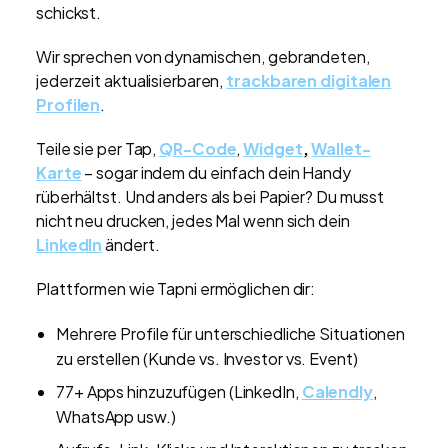
schickst.
Wir sprechen von dynamischen, gebrandeten,
jederzeit aktualisierbaren,
trackbaren digitalen
Profilen
.
Teile sie per Tap,
QR-Code
,
Widget
,
Wallet-
Karte
– sogar indem du einfach dein Handy
rüberhältst. Und anders als bei Papier? Du musst
nicht neu drucken, jedes Mal wenn sich dein
LinkedIn
ändert.
Plattformen wie Tapni ermöglichen dir:
Mehrere Profile für unterschiedliche Situationen
zu erstellen (Kunde vs. Investor vs. Event)
77+ Apps hinzuzufügen (LinkedIn,
Calendly
,
WhatsApp usw.)