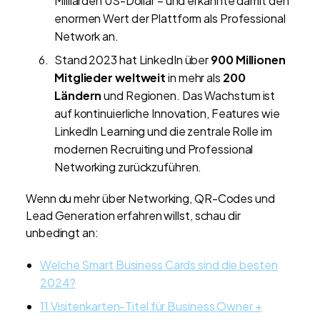
Milliarden US-Dollar – und erkannte damit den
enormen Wert der Plattform als Professional
Network an.
Stand 2023 hat LinkedIn über
900 Millionen
Mitglieder weltweit
in mehr als
200
Ländern
und Regionen. Das Wachstum ist
auf kontinuierliche Innovation, Features wie
LinkedIn Learning und die zentrale Rolle im
modernen Recruiting und Professional
Networking zurückzuführen.
Wenn du mehr über Networking, QR-Codes und
Lead Generation erfahren willst, schau dir
unbedingt an:
Welche Smart Business Cards sind die besten
2024?
11 Visitenkarten-Titel für Business Owner +