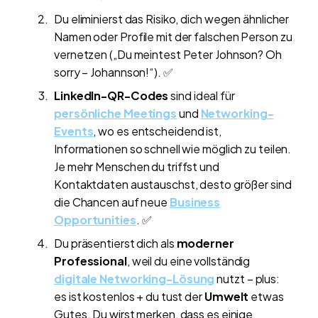
Du eliminierst das Risiko, dich wegen ähnlicher
Namen oder Profile mit der falschen Person zu
vernetzen („Du meintest Peter Johnson? Oh
sorry – Johannson!“). ✅
LinkedIn-QR-Codes
sind ideal für
persönliche Meetings
und
Networking-
Events
, wo es entscheidend ist,
Informationen so schnell wie möglich zu teilen.
Je mehr Menschen du triffst und
Kontaktdaten austauschst, desto größer sind
die Chancen auf neue
Business
Opportunities
. ✅
Du präsentierst dich als
moderner
Professional
, weil du eine vollständig
digitale Networking-Lösung
nutzt – plus:
es ist kostenlos + du tust der
Umwelt
etwas
Gutes. Du wirst merken, dass es einige