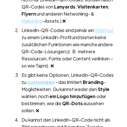
QR-Codes von
Lanyards
,
Visitenkarten
,
Flyern
und anderen Networking- &
Marketing
-Assets.) ❌
LinkedIn-QR-Codes sind primär ein
Shortcut
zu einem LinkedIn-Profil und bieten keine
zusätzlichen Funktionen wie manche andere
QR-Code-Lösungen (z. B. mehrere
Ressourcen, Forms oder Content verlinken –
so wie Tapni). ❌
Es gibt keine Optionen, LinkedIn-QR-Codes
zu
customizen
– das limitiert
Branding
-
Möglichkeiten. Du kannst weder den
Style
wählen, noch
ein Logo hinzufügen
oder
bestimmen, wie die
QR-Dots
aussehen
sollen. ❌
Du kannst den LinkedIn-QR-Code nicht als
Bild exportieren und für andere Zwecke