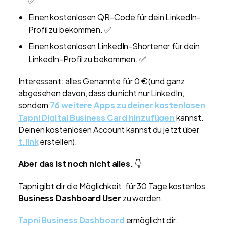
✅
Einen kostenlosen QR-Code für dein LinkedIn-
Profil zu bekommen. ✅
Einen kostenlosen LinkedIn-Shortener für dein
LinkedIn-Profil zu bekommen. ✅
Interessant: alles Genannte für 0 € (und ganz
abgesehen davon, dass du nicht nur LinkedIn,
sondern
76 weitere Apps zu deiner kostenlosen
Tapni Digital Business Card hinzufügen
kannst.
Deinen kostenlosen Account kannst du jetzt über
t.link
erstellen).
Aber das ist noch nicht alles.
👇
Tapni gibt dir die Möglichkeit, für 30 Tage kostenlos
Business Dashboard User
zu werden.
Tapni Business Dashboard
ermöglicht dir: