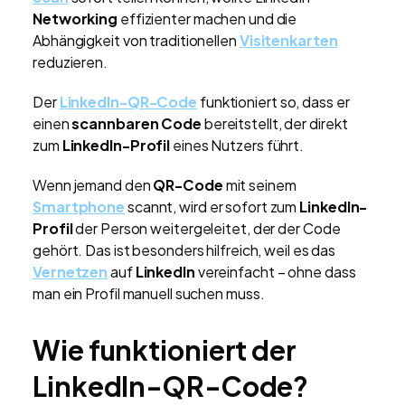
Networking
effizienter machen und die
Abhängigkeit von traditionellen
Visitenkarten
reduzieren.
Der
LinkedIn-QR-Code
funktioniert so, dass er
einen
scannbaren Code
bereitstellt, der direkt
zum
LinkedIn-Profil
eines Nutzers führt.
Wenn jemand den
QR-Code
mit seinem
Smartphone
scannt, wird er sofort zum
LinkedIn-
Profil
der Person weitergeleitet, der der Code
gehört. Das ist besonders hilfreich, weil es das
Vernetzen
auf
LinkedIn
vereinfacht – ohne dass
man ein Profil manuell suchen muss.
Wie funktioniert der
LinkedIn-QR-Code?