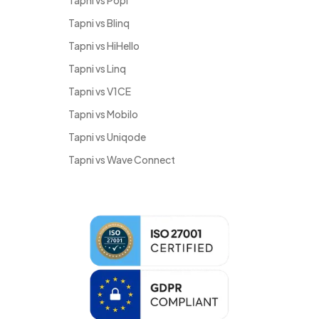
Tapni vs Popl
Tapni vs Blinq
Tapni vs HiHello
Tapni vs Linq
Tapni vs V1CE
Tapni vs Mobilo
Tapni vs Uniqode
Tapni vs Wave Connect