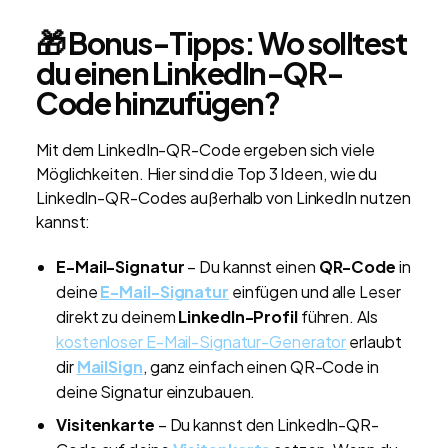
🎁 Bonus-Tipps: Wo solltest
du einen LinkedIn-QR-
Code hinzufügen?
Mit dem LinkedIn-QR-Code ergeben sich viele
Möglichkeiten. Hier sind die Top 3 Ideen, wie du
LinkedIn-QR-Codes außerhalb von LinkedIn nutzen
kannst:
E-Mail-Signatur
– Du kannst einen
QR-Code
in
deine
E-Mail-Signatur
einfügen und alle Leser
direkt zu deinem
LinkedIn-Profil
führen. Als
kostenloser E-Mail-Signatur-Generator
erlaubt
dir
MailSign
, ganz einfach einen QR-Code in
deine Signatur einzubauen.
Visitenkarte
– Du kannst den LinkedIn-QR-