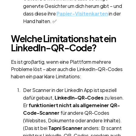
genervte Gesichter um dich herum gibt – und
dass diese ihre
Papier-Visitenkarten
in der
Hand halten. ✅
Welche Limitations hat ein
LinkedIn-QR-Code?
Es ist großartig, wenn eine Plattform mehrere
Probleme löst – aber auch die LinkedIn-QR-Codes
haben ein paar klare Limitations:
Der Scanner in der LinkedIn App ist speziell
dafür gebaut,
LinkedIn-QR-Codes
zu lesen.
Er
funktioniert nicht als allgemeiner QR-
Code-Scanner
für andere QR-Codes
(Websites, Dokumente oder andere Inhalte).
(Das ist bei
Tapni Scanner
anders: Er scannt
nicht nur LinkedIn-QR-Codes, sondern auch