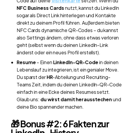
Code auf deine
Visitenkarte
setzen. Wenn du
NFC Business Cards
nutzt, kannst du LinkedIn
sogar als Direct Link hinterlegen und Kontakte
direkt zu deinem Profil führen. Außerdem bieten
NFC Cards dynamische QR-Codes – du kannst
also Settings ändern, ohne dass etwas verloren
geht (selbst wenn du deinen LinkedIn-Link
änderst oder ein neues Profil erstellst).
Resume
– Einen
LinkedIn-QR-Code
in deinen
Lebenslauf zu integrieren, ist ein genialer Move.
Du sparst der
HR
-Abteilung und Recruiting-
Teams Zeit, indem du deinen LinkedIn-QR-Code
einfach in eine Ecke deines Resumes setzt.
Glaub uns:
du wirst damit herausstechen
und
deine Bio spannender machen.
🎁 Bonus #2: 6 Fakten zur
LinkedIn-History