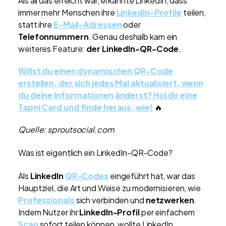
Als all das erreicht war, erkannte LinkedIn, dass
immer mehr Menschen ihre
LinkedIn-Profile
teilen,
statt ihre
E-Mail-Adressen
oder
Telefonnummern
. Genau deshalb kam ein
weiteres Feature:
der LinkedIn-QR-Code
.
Willst du einen dynamischen QR-Code
erstellen, der sich jedes Mal aktualisiert, wenn
du deine Informationen änderst? Hol dir eine
Tapni Card und finde heraus, wie!
🔥
Quelle: sproutsocial.com
Was ist eigentlich ein LinkedIn-QR-Code?
Als
LinkedIn
QR-Codes
eingeführt hat, war das
Hauptziel, die Art und Weise zu modernisieren, wie
Professionals
sich verbinden und
netzwerken
.
Indem Nutzer ihr
LinkedIn-Profil
per einfachem
Scan
sofort teilen können, wollte LinkedIn