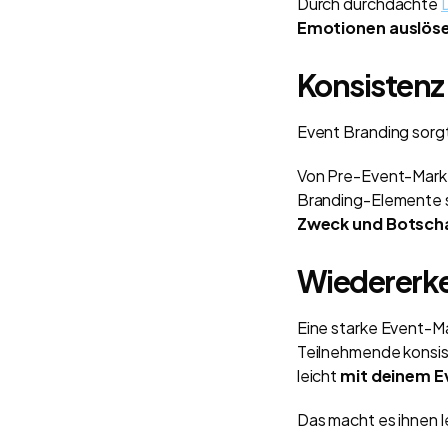
Durch durchdachte
Emotionen auslös
Konsistenz
Event Branding sorg
Von Pre-Event-Market
Branding-Elemente s
Zweck und Botscha
Wiedererke
Eine starke Event-M
Teilnehmende konsis
leicht
mit deinem E
Das macht es ihnen l