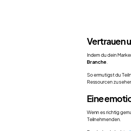
Vertrauen 
Indem du dein Marken
Branche
.
So ermutigst du Teiln
Ressourcen zu sehe
Eine emoti
Wenn es richtig gema
Teilnehmenden.