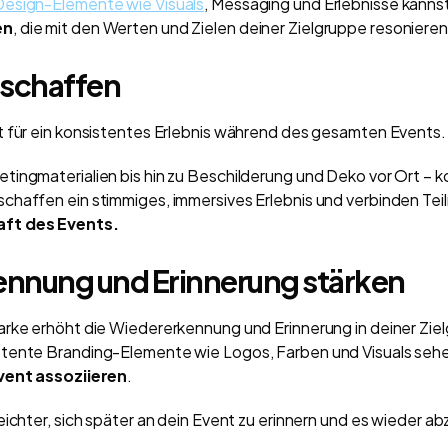
Design-Elemente wie Visuals
, Messaging und Erlebnisse kanns
en
, die mit den Werten und Zielen deiner Zielgruppe resonieren
 schaffen
t für ein konsistentes Erlebnis während des gesamten Events
ingmaterialien bis hin zu Beschilderung und Deko vor Ort – k
chaffen ein stimmiges, immersives Erlebnis und verbinden T
ft des Events.
nnung und Erinnerung stärken
arke erhöht die Wiedererkennung und Erinnerung in deiner Zi
tente Branding-Elemente wie Logos, Farben und Visuals sehe
vent
assoziieren
.
eichter, sich später an dein Event zu erinnern und es wieder ab