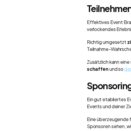
Teilnehmen
Effektives Event Bra
verlockendes Erlebni
Richtig umgesetzt
z
Teilnahme-Wahrschei
Zusätzlich kann eine
schaffen
und so
da
Sponsoring
Ein gut etabliertes 
Events und deiner Z
Eine überzeugende Ma
Sponsoren sehen, w