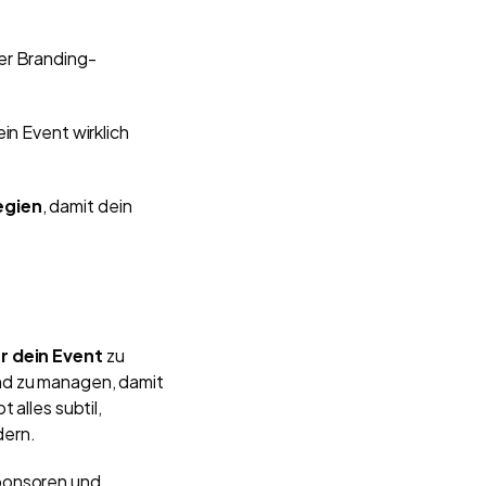
er Branding-
in Event wirklich
egien
, damit dein
r dein Event
zu
nd zu managen, damit
 alles subtil,
dern.
Sponsoren und