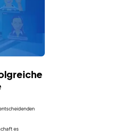
olgreiche
e
m entscheidenden
schaft es