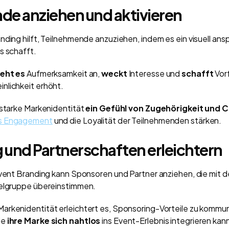
de anziehen und aktivieren
nding hilft, Teilnehmende anzuziehen, indem es ein visuell a
s schafft.
ieht es
Aufmerksamkeit an,
weckt
Interesse und
schafft
Vor
nlichkeit erhöht.
 starke Markenidentität
ein Gefühl von Zugehörigkeit und
s Engagement
und die Loyalität der Teilnehmenden stärken.
 und Partnerschaften erleichtern
Event Branding kann Sponsoren und Partner anziehen, die mit 
ielgruppe übereinstimmen.
rkenidentität erleichtert es, Sponsoring-Vorteile zu kommun
ie
ihre Marke sich nahtlos
ins Event-Erlebnis integrieren kan