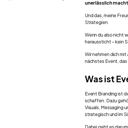
unerlässlich macht
ausprobieren musst
Und das, meine Freun
Strategien.
Wenn du also nicht w
heraussticht – kein S
Wir nehmen dich mit 
nächstes Event, das
Was ist E
Event Branding ist d
schaffen.
Dazu gehö
Visuals, Messaging un
strategisch und im 
Dabei geht es darum