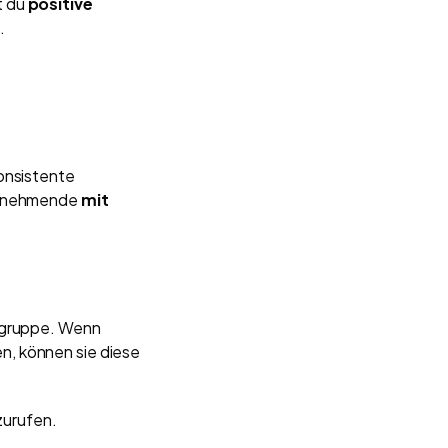
t du
positive
.
.
onsistente
eilnehmende
mit
elgruppe. Wenn
n, können sie diese
zurufen.