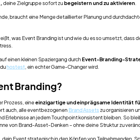
,
deine Zielgruppe sofort zu
begeistern und zu aktivieren
.
de, braucht eine Menge detaillierter Planung und durchdacht
eißt, was Event Branding ist und wie du es so umsetzt, dass de
tress.
auf einen kleinen Spaziergang durch
Event-Branding-Strat
 du
hostest
, ein echter Game-Changer wird.
vent Branding?
er Prozess, eine
einzigartige und einprägsame Identität fü
rt auch, alle eventbezogenen
Brand Assets
zu organisieren u
d Erlebnisse an jedem Touchpoint konsistent bleiben. So bleibt
Sinne von Brand-Asset-Denken – ohne deine Struktur zu verän
, dein Event strategisch in den Köpfen von Teilnehmenden, 