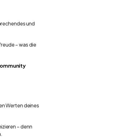
nsprechendes und
freude – was die
 Community
den Werten deines
izieren – denn
n.