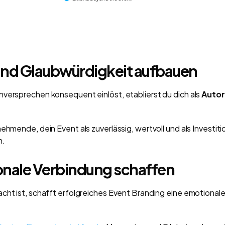
und Glaubwürdigkeit aufbauen
versprechen konsequent einlöst, etablierst du dich als
Autori
ehmende, dein Event als zuverlässig, wertvoll und als Investitio
n.
onale Verbindung schaffen
cht ist, schafft erfolgreiches Event Branding eine emotional