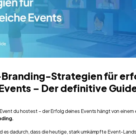
-Branding-Strategien für erf
Events – Der definitive Guid
 Event du hostest – der Erfolg deines Events hängt von eine
ding.
rd es dadurch, dass die heutige, stark umkämpfte Event-Land