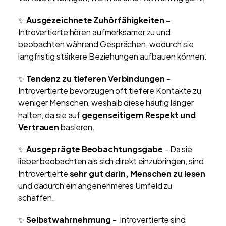
✨
Ausgezeichnete Zuhörfähigkeiten -
Introvertierte hören aufmerksamer zu und
beobachten während Gesprächen, wodurch sie
langfristig stärkere Beziehungen aufbauen können.
✨
Tendenz zu tieferen Verbindungen
-
Introvertierte bevorzugen oft tiefere Kontakte zu
weniger Menschen, weshalb diese häufig länger
halten, da sie auf
gegenseitigem Respekt und
Vertrauen
basieren.
✨
Ausgeprägte Beobachtungsgabe
- Da sie
lieber beobachten als sich direkt einzubringen, sind
Introvertierte
sehr gut darin, Menschen zu lesen
und dadurch ein angenehmeres Umfeld zu
schaffen.
✨
Selbstwahrnehmung
- Introvertierte sind