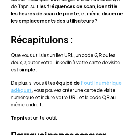
de Tapni suit
les fréquences de scan
,
identifie
les heures de scan de pointe
, et même
discerne
les emplacements des utilisateurs
?
Récapitulons :
Que vous utilisiez un lien URL, un code QR ou les
deux, ajouter votre LinkedIn à votre carte de visite
est
simple.
De plus, si vous êtes
équipé de
l'outil numérique
adéquat
, vous pouvez créer une carte de visite
numérique et inclure votre URL et le code QR au
même endroit.
Tapni
est un tel outil.
Pourquoi ne pas essayer