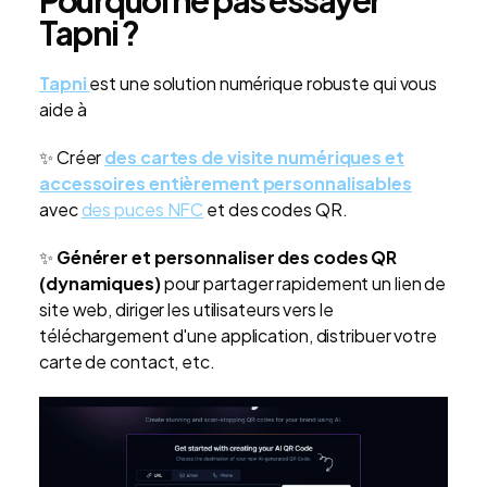
Tapni ?
Tapni
est une solution numérique robuste qui vous
aide à
✨
Créer
des cartes de visite numériques et
accessoires entièrement personnalisables
avec
des puces NFC
et des codes QR.
✨
Générer et personnaliser des codes QR
(dynamiques)
pour partager rapidement un lien de
site web, diriger les utilisateurs vers le
téléchargement d'une application, distribuer votre
carte de contact, etc
.