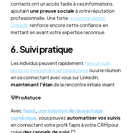
contacts ont un accès facile à ces informations,
ajoutant
une preuve sociale
à votre réputation
professionnelle.
Une forte
recommandation
LinkedIn
renforce encore cette confiance en
mettant en avant votre expertise reconnue.
6. Suivi pratique
Les individus peuvent rapidement
faire un suivi
après un événement de réseautage
ou une réunion
en se connectant avec vous sur LinkedIn,
maintenant l'élan
de la rencontre initiale vivant.
💡ProAstuce
Avec
Tapni
,
une solution de réseautage
numérique
, vous pouvez
automatiser vos suivis
en connectant votre profil Tapni à votre CRM pour
créer
des rappels de suivi
.💥