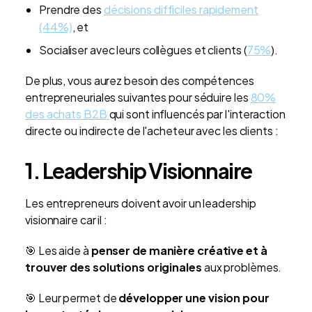
Prendre des
décisions difficiles rapidement
(44%)
, et
Socialiser avec leurs collègues et clients (
75%
).
De plus, vous aurez besoin des compétences
entrepreneuriales suivantes pour séduire les
80%
des achats B2B
qui sont influencés par l'interaction
directe ou indirecte de l'acheteur avec les clients :
1. Leadership Visionnaire
Les entrepreneurs doivent avoir un leadership
visionnaire car il :
🎯 Les aide à
penser de manière créative et à
trouver des solutions originales
aux problèmes.
🎯 Leur permet de
développer une vision pour