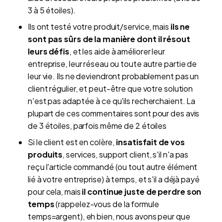
3 à 5 étoiles).
Ils ont testé votre produit/service, mais
ils ne
sont pas sûrs de la manière dont il résout
leurs défis
, et les aide à améliorer leur
entreprise, leur réseau ou toute autre partie de
leur vie. Ils ne deviendront probablement pas un
client régulier, et peut-être que votre solution
n'est pas adaptée à ce qu'ils recherchaient. La
plupart de ces commentaires sont pour des avis
de 3 étoiles, parfois même de 2 étoiles
Si le client est en colère,
insatisfait de vos
produits
, services, support client, s'il n'a pas
reçu l'article commandé (ou tout autre élément
lié à votre entreprise) à temps, et s'il a déjà payé
pour cela, mais
il continue juste de perdre son
temps
(rappelez-vous de la formule
temps=argent), eh bien, nous avons peur que