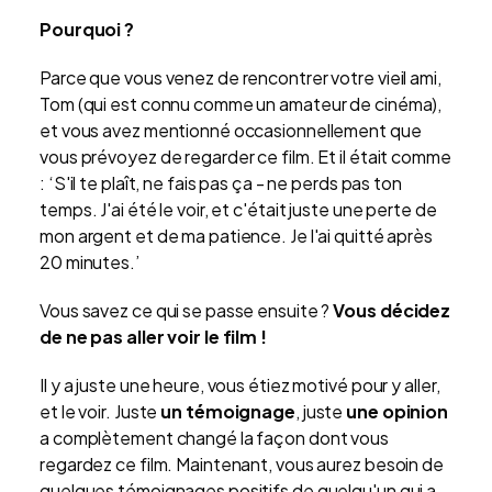
Pourquoi ?
Parce que vous venez de rencontrer votre vieil ami,
Tom (qui est connu comme un amateur de cinéma),
et vous avez mentionné occasionnellement que
vous prévoyez de regarder ce film. Et il était comme
: ‘S'il te plaît, ne fais pas ça - ne perds pas ton
temps. J'ai été le voir, et c'était juste une perte de
mon argent et de ma patience. Je l'ai quitté après
20 minutes.’
Vous savez ce qui se passe ensuite ?
Vous décidez
de ne pas aller voir le film !
Il y a juste une heure, vous étiez motivé pour y aller,
et le voir. Juste
un témoignage
, juste
une opinion
a complètement changé la façon dont vous
regardez ce film. Maintenant, vous aurez besoin de
quelques témoignages positifs de quelqu'un qui a