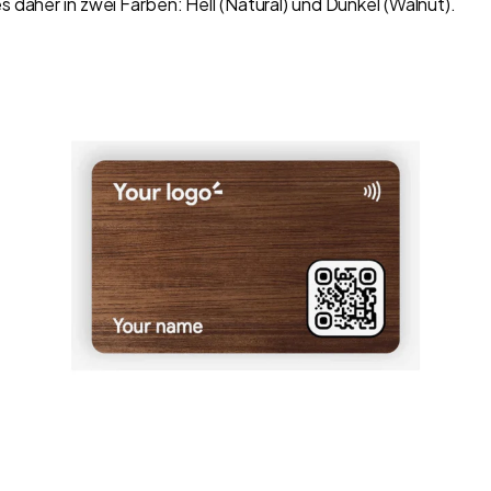
 daher in zwei Farben: Hell (Natural) und Dunkel (Walnut).