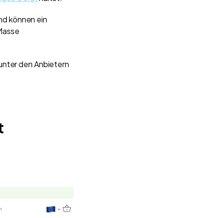
und können ein
 Masse
unter den Anbietern
t