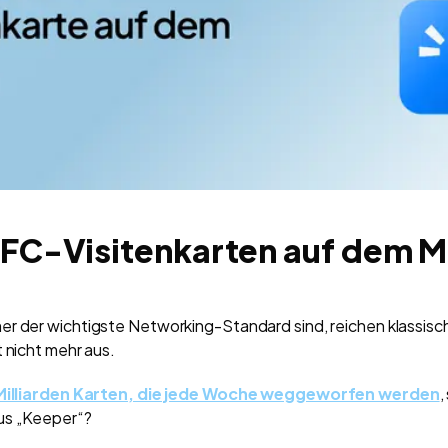
NFC-Visitenkarten auf dem M
r der wichtigste Networking-Standard sind, reichen klassisc
t nicht mehr aus.
Milliarden Karten, die jede Woche weggeworfen werden
,
us „Keeper“?