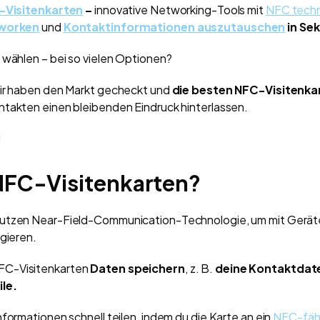
-Visitenkarten
–
innovative Networking-Tools mit
NFC tech
tworken
und
Kontaktinformationen auszutauschen
in Se
 wählen – bei so vielen Optionen?
Wir haben den Markt gecheckt und
die besten NFC-Visitenka
takten einen bleibenden Eindruck hinterlassen.
!
NFC-Visitenkarten?
nutzen Near-Field-Communication-Technologie, um mit Gerä
agieren.
FC-Visitenkarten
Daten speichern
, z. B.
deine Kontaktdat
ile.
nformationen schnell teilen, indem du die Karte an ein
NFC-fäh