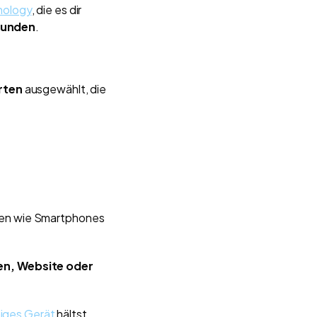
nology
, die es dir
kunden
.
rten
ausgewählt, die
ten wie Smartphones
en, Website oder
iges Gerät
hältst.