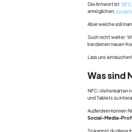
Die Antwort ist:
NFC
ermöglichen,
zu ne
Aber welche soll man
Such nicht weiter: 
bei deinen neuen Kon
Lass uns eintauchen
Was sind 
NFC-Visitenkarten 
und Tablets zu inter
Außerdem können N
Social-Media-Prof
So kannst du diese I