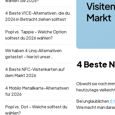
wählen Sie 2026?
4 Beste V1CE-Alternativen, die du
2026 in Betracht ziehen solltest
Popl vs. Tappie – Welche Option
solltest du 2026 wählen?
Wir haben 4 Linq-Alternativen
getestet – hier ist unser
4 Beste 
ausführliches Feedback
4 Beste NFC-Visitenkarten auf
dem Markt 2026
Obwohl sie noch imme
4 Mobilo Metallkarte-Alternativen
heutzutage vielleich
für 2026
Bei unglaublichen
8 
Popl vs. Dot – Welche solltest du
Wie macht man dara
wählen?