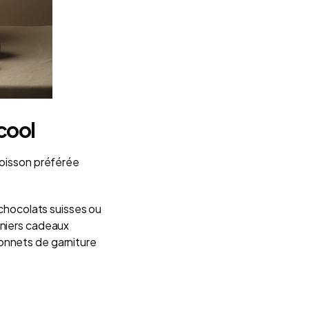
cool
boisson préférée
 chocolats suisses ou
aniers cadeaux
onnets de garniture