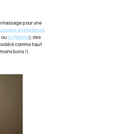
n massage pour une
bougies aromatiques
o
ou
Jo Malone
), des
considéré comme haut
moins bons !).