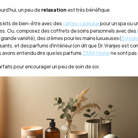
urd'hui, un peu de
relaxation
est très bénéfique.
es kits de bien-être avec des
cartes-cadeaux
pour un spa ou u
ess. Ou, composez des coffrets de soins personnels avec des
rande variété), des crèmes pour les mains luxueuses (
Byred
sants, et des parfums d'intérieur (on dit que Dr.Vranjes est 
 avons entendu dire que les parfums
ZARA Home
ne sont pas 
faits pour encourager un peu de soin de soi.