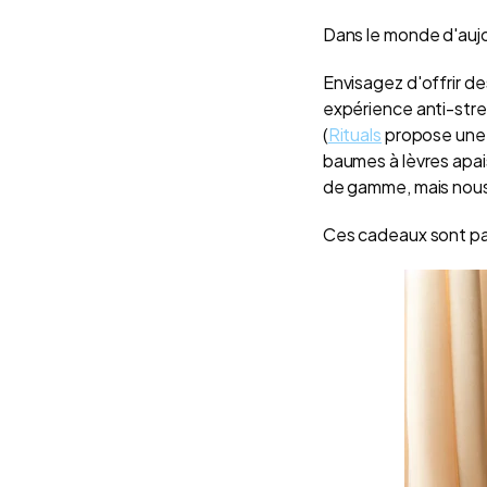
Dans le monde d'aujo
Envisagez d'offrir d
expérience anti-str
(
Rituals
propose une g
baumes à lèvres apai
de gamme, mais nous
Ces cadeaux sont par