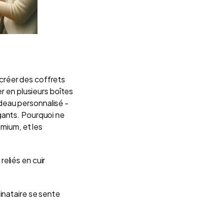
 créer des coffrets
r en plusieurs boîtes
deau personnalisé -
gants. Pourquoi ne
emium, et les
 reliés en cuir
inataire se sente