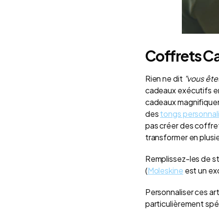
Coffrets C
Rien ne dit
"vous ête
cadeaux exécutifs en 
cadeaux magnifiquem
des
tongs personnal
pas créer des coffret
transformer en plus
Remplissez-les de s
(
Moleskine
est un exc
Personnaliser ces art
particulièrement spé