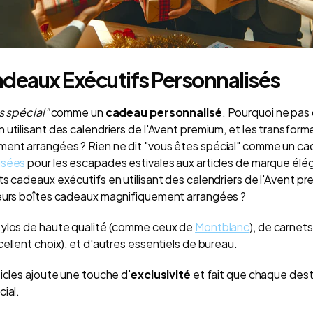
adeaux Exécutifs Personnalisés
s spécial"
comme un
cadeau personnalisé
. Pourquoi ne pas
utilisant des calendriers de l'Avent premium, et les transforme
ent arrangées ? Rien ne dit "vous êtes spécial" comme un ca
isées
pour les escapades estivales aux articles de marque élé
s cadeaux exécutifs en utilisant des calendriers de l'Avent pr
ieurs boîtes cadeaux magnifiquement arrangées ?
tylos de haute qualité (comme ceux de
Montblanc
), de carnets
ellent choix), et d'autres essentiels de bureau.
icles ajoute une touche d'
exclusivité
et fait que chaque dest
cial.