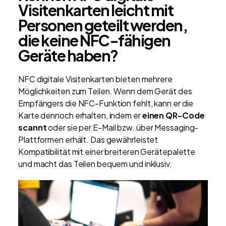
Visitenkarten leicht mit
Personen geteilt werden,
die keine NFC-fähigen
Geräte haben?
NFC digitale Visitenkarten bieten mehrere
Möglichkeiten zum Teilen. Wenn dem Gerät des
Empfängers die NFC-Funktion fehlt, kann er die
Karte dennoch erhalten, indem er
einen QR-Code
scannt
oder sie per E-Mail bzw. über Messaging-
Plattformen erhält. Das gewährleistet
Kompatibilität mit einer breiteren Gerätepalette
und macht das Teilen bequem und inklusiv.