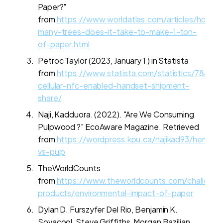
Paper?"
from
https://www.worldatlas.com/articles/how-
many-trees-does-it-take-to-make-1-ton-
of-paper.html
Petroc Taylor (2023, January 1 ) in Statista
from
https://www.statista.com/statistics/78822
cellular-nfc-enabled-handset-shipment-
share/
Naji, Kadduora. (2022). "Are We Consuming
Pulpwood ?" EcoAware Magazine. Retrieved
from
https://wordpress.kpu.ca/najikad93/hemp-
vs-pulp
TheWorldCounts
from
https://www.theworldcounts.com/challenge
products/environmental-impact-of-paper
Dylan D. Furszyfer Del Rio, Benjamin K.
Sovacool, Steve Griffiths, Morgan Bazilian,