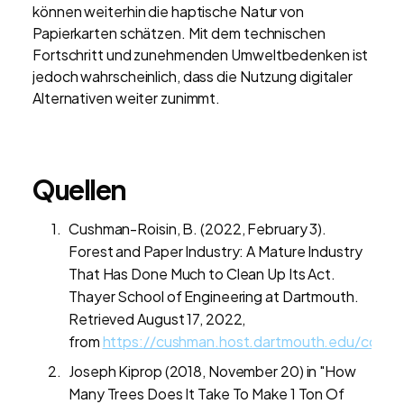
können weiterhin die haptische Natur von
Papierkarten schätzen. Mit dem technischen
Fortschritt und zunehmenden Umweltbedenken ist
jedoch wahrscheinlich, dass die Nutzung digitaler
Alternativen weiter zunimmt.
Quellen
Cushman-Roisin, B. (2022, February 3).
Forest and Paper Industry: A Mature Industry
That Has Done Much to Clean Up Its Act.
Thayer School of Engineering at Dartmouth.
Retrieved August 17, 2022,
from
https://cushman.host.dartmouth.edu/course
Joseph Kiprop (2018, November 20) in "How
Many Trees Does It Take To Make 1 Ton Of